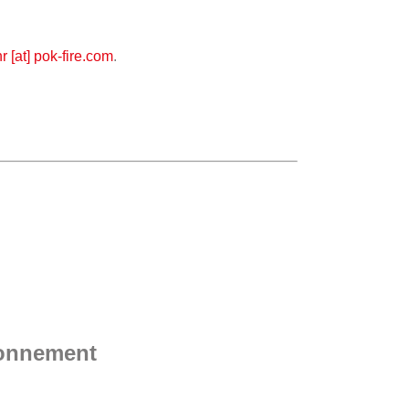
hr [at] pok-fire.com
.
ronnement