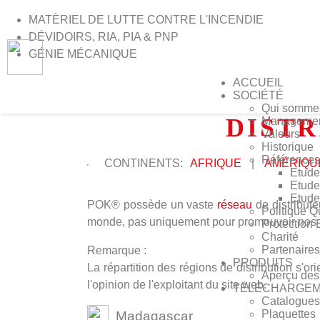
MATÈRIEL DE LUTTE CONTRE L'INCENDIE
DÉVIDOIRS, RIA, PIA & PNP
GÉNIE MÉCANIQUE
ACCUEIL
SOCIÉTÉ
>
Accueil
>
Distributeurs dans le monde
Qui somme
DISTR
Manageme
Valeurs
Historique
Références
CONTINENTS:
AFRIQUE
|
AMÉRIQU
Etude
Etude
Etude
POK® possède un vaste
réseau
de distribut
Politique Q
monde, pas uniquement pour promouvoir nos pro
Protection
Charité
Partenaires
Remarque :
PRODUITS
La répartition des régions de distribution s'
Aperçu des 
l'opinion de l'exploitant du site web.
TÉLÉCHARGE
Catalogues
Plaquettes
Madagascar