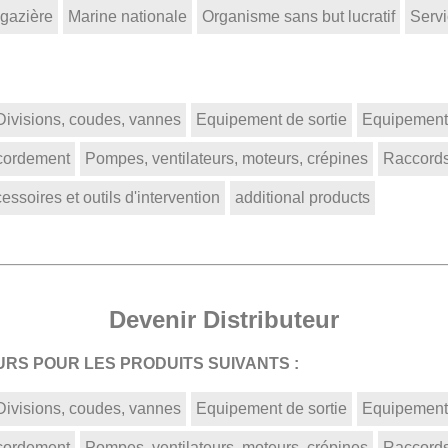
 gazière
Marine nationale
Organisme sans but lucratif
Servi
Divisions, coudes, vannes
Equipement de sortie
Equipement 
ccordement
Pompes, ventilateurs, moteurs, crépines
Raccords
ssoires et outils d'intervention
additional products
Devenir Distributeur
RS POUR LES PRODUITS SUIVANTS :
Divisions, coudes, vannes
Equipement de sortie
Equipement 
ccordement
Pompes, ventilateurs, moteurs, crépines
Raccords