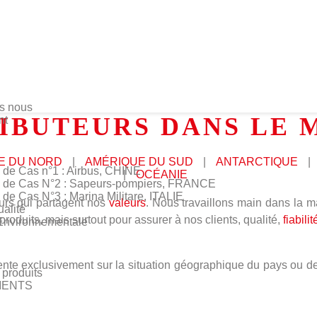
s nous
IBUTEURS DANS LE
nt
E DU NORD
|
AMÉRIQUE DU SUD
|
ANTARCTIQUE
|
 de Cas n°1 : Airbus, CHINE
|
OCÉANIE
 de Cas N°2 : Sapeurs-pompiers, FRANCE
 de Cas N°3 : Marina Militare, ITALIE
eurs qui partagent nos
valeurs
. Nous travaillons main dans la m
ualité
duits, mais surtout pour assurer à nos clients, qualité,
fiabilit
 Environnementale
oriente exclusivement sur la situation géographique du pays ou d
produits
MENTS