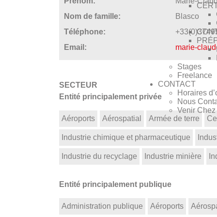
Prénom:
Marie-Clau
CERT
Nom de famille:
Blasco
CONT
Téléphone:
+33(0)3749
PRÉP
Email:
marie-claud
Stages
Freelance
CONTACT
SECTEUR
Horaires d’
Entité principalement privée
Nous Conta
Venir Che
Aéroports
Aérospatial
Armée de terre
Ce
Industrie chimique et pharmaceutique
Indust
Industrie du recyclage
Industrie minière
In
Entité principalement publique
Administration publique
Aéroports
Aérospa