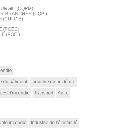
LURGIE (CQPM)
ER-BRANCHES (CQPI)
(CUI-CIE)
E (POEC)
E (POEI)
cendie
ie du bâtiment
Industrie du nucléaire
ices d'incendie
Transport
Autre
rité incendie
Industrie de l'électricité