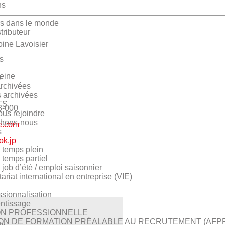
ns
rs dans le monde
tributeur
ine Lavoisier
s
eine
s
archivées
 archivées
TS
3-000
us rejoindre
chons-nous
re.com
s
ok.jp
s temps plein
 temps partiel
 job d’été / emploi saisonnier
ariat international en entreprise (VIE)
ssionnalisation
ntissage
N PROFESSIONNELLE
ON DE FORMATION PRÉALABLE AU RECRUTEMENT (AFP