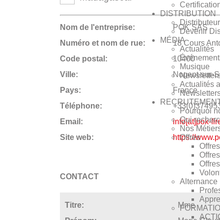
Certificatio
DISTRIBUTION
Distributeu
Nom de l'entreprise:
POK SAS
Devenir Dis
MÉDIA
Numéro et nom de rue:
18 Cours Anto
Actualités
Événement
Code postal:
10400
Musique
Ville:
Nogent-sur-S
Newsletter
Actualités 
Pays:
France
Newsletters
RECRUTEMEN
Téléphone:
+33(0)37495
Pourquoi no
Qui recher
Email:
info[at]pok-fi
Nos Métier
Offres
Site web:
https://www.p
Offre
Offres
Offres
Volont
CONTACT
Alternance
Profe
Appre
Titre:
Mme
FORMATIO
ACTI