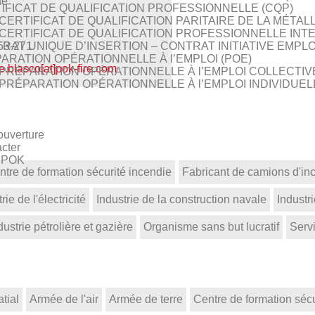
de
IFICAT DE QUALIFICATION PROFESSIONNELLE (CQP)
CERTIFICAT DE QUALIFICATION PARITAIRE DE LA MÉTAL
CERTIFICAT DE QUALIFICATION PROFESSIONNELLE INT
RAT UNIQUE D’INSERTION – CONTRAT INITIATIVE EMPLOI 
53-271
ARATION OPÉRATIONNELLE À l’EMPLOI (POE)
e.blasco[at]pok-fire.com
PRÉPARATION OPÉRATIONNELLE À l’EMPLOI COLLECTIV
PRÉPARATION OPÉRATIONNELLE À l’EMPLOI INDIVIDUELL
ouverture
cter
z POK
ntre de formation sécurité incendie
Fabricant de camions d'in
rie de l'électricité
Industrie de la construction navale
Industr
dustrie pétrolière et gazière
Organisme sans but lucratif
Serv
tial
Armée de l'air
Armée de terre
Centre de formation sécu