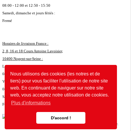
08:00 - 12:00 et 12:50 - 15:50
Samedi, dimanche et jours fériés :
Fermé
Horaires de livraison France :
2, 8, 16 et 18 Cours Antoine Lavoisier,
10400 Nogent-sur-Seine :
Lundi - jeudi :
Nous utilisons des cookies (les notres et de
08:00 - 11:45 et 12:50 - 16:35
tiers) pour vous faciliter l'utilisation de notre site
Vendredi :
web. En continuant de naviguer sur notre site
08:00 - 11:45 et 12:50 - 15:35
web, vous acceptez notre utilisation de cookies.
Samedi, dimanche et jours fériés :
Plus d'informations
Fermé
© 2026 by POK
D'accord !
Le site web a été développé avec
en Allemagne et en France.