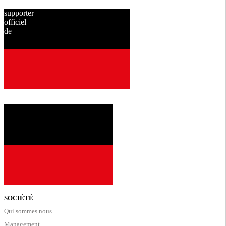
supporter
officiel
de
depuis
2001
SOCIÉTÉ
Qui sommes nous
Management