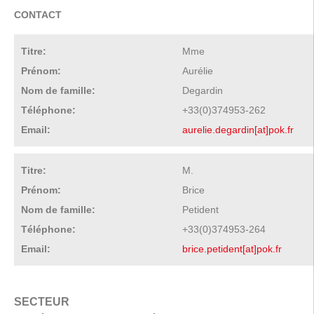
CONTACT
Titre:
Mme
Prénom:
Aurélie
Nom de famille:
Degardin
Téléphone:
+33(0)374953-262
Email:
aurelie.degardin[at]pok.fr
Titre:
M.
Prénom:
Brice
Nom de famille:
Petident
Téléphone:
+33(0)374953-264
Email:
brice.petident[at]pok.fr
SECTEUR