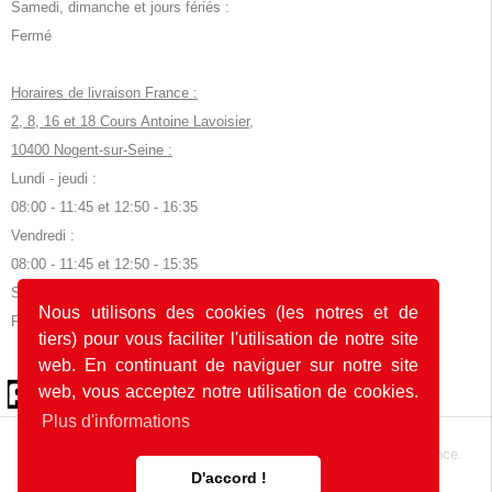
Samedi, dimanche et jours fériés :
Fermé
Horaires de livraison France :
2, 8, 16 et 18 Cours Antoine Lavoisier,
10400 Nogent-sur-Seine :
Lundi - jeudi :
08:00 - 11:45 et 12:50 - 16:35
Vendredi :
08:00 - 11:45 et 12:50 - 15:35
Samedi, dimanche et jours fériés :
Nous utilisons des cookies (les notres et de
Fermé
tiers) pour vous faciliter l'utilisation de notre site
web. En continuant de naviguer sur notre site
© 2026 by POK
web, vous acceptez notre utilisation de cookies.
Plus d'informations
Le site web a été développé avec
en Allemagne et en France.
D'accord !