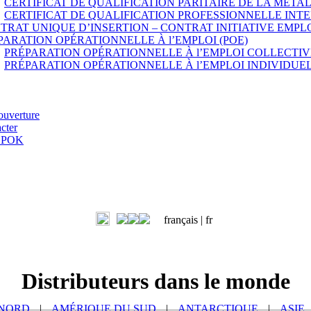
CERTIFICAT DE QUALIFICATION PARITAIRE DE LA MÉTA
CERTIFICAT DE QUALIFICATION PROFESSIONNELLE INTE
TRAT UNIQUE D’INSERTION – CONTRAT INITIATIVE EMPLOI
PARATION OPÉRATIONNELLE À l’EMPLOI (POE)
PRÉPARATION OPÉRATIONNELLE À l’EMPLOI COLLECTIV
PRÉPARATION OPÉRATIONNELLE À l’EMPLOI INDIVIDUEL
ouverture
cter
z POK
français |
fr
Distributeurs dans le monde
 NORD
|
AMÉRIQUE DU SUD
|
ANTARCTIQUE
|
ASIE