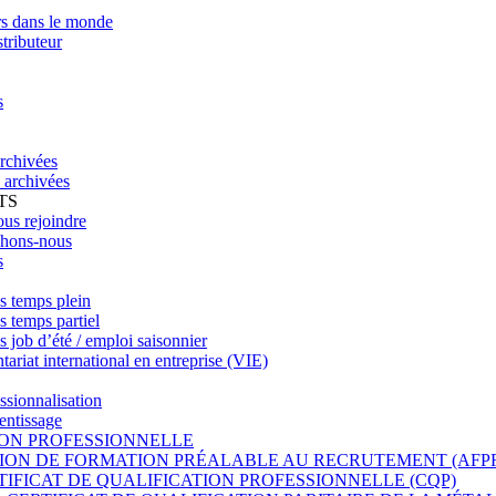
rs dans le monde
tributeur
s
archivées
 archivées
TS
us rejoindre
chons-nous
s
s temps plein
s temps partiel
s job d’été / emploi saisonnier
tariat international en entreprise (VIE)
ssionnalisation
entissage
ON PROFESSIONNELLE
ION DE FORMATION PRÉALABLE AU RECRUTEMENT (AFP
TIFICAT DE QUALIFICATION PROFESSIONNELLE (CQP)