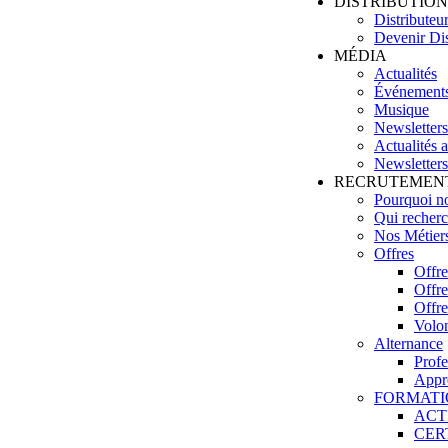
DISTRIBUTION
Distributeu
Devenir Dis
MÉDIA
Actualités
Événement
Musique
Newsletters
Actualités 
Newsletters
RECRUTEMEN
Pourquoi no
Qui recher
Nos Métier
Offres
Offre
Offre
Offre
Volon
Alternance
Profe
Appr
FORMATI
ACT
CER