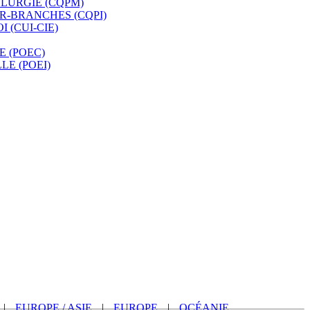
LLURGIE (CQPM)
R-BRANCHES (CQPI)
 (CUI-CIE)
E (POEC)
LE (POEI)
|
EUROPE / ASIE
|
EUROPE
|
OCÉANIE