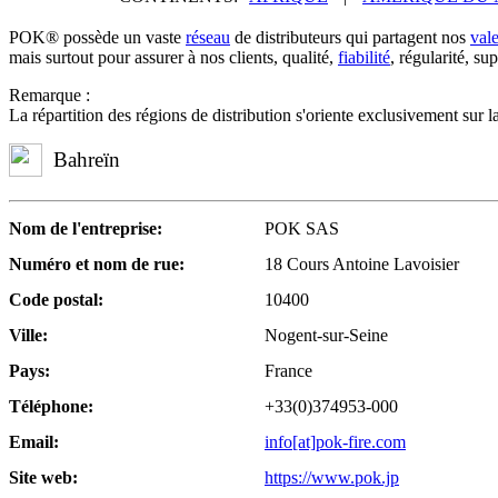
POK® possède un vaste
réseau
de distributeurs qui partagent nos
val
mais surtout pour assurer à nos clients, qualité,
fiabilité
, régularité, su
Remarque :
La répartition des régions de distribution s'oriente exclusivement sur 
Bahreïn
Nom de l'entreprise:
POK SAS
Numéro et nom de rue:
18 Cours Antoine Lavoisier
Code postal:
10400
Ville:
Nogent-sur-Seine
Pays:
France
Téléphone:
+33(0)374953-000
Email:
info[at]pok-fire.com
Site web:
https://www.pok.jp