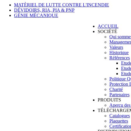
MATÈRIEL DE LUTTE CONTRE L'INCENDIE
DÉVIDOIRS, RIA, PIA & PNP
GÉNIE MÉCANIQUE
ACCUEIL
SOCIÉTÉ
Qui somme
Managemen
Valeurs
Historique
Références
Etud
Etud
Etude
Politique Q
Protection
Charité
Partenaires
PRODUITS
Aperçu des 
TÉLÉCHARGE
Catalogues
Plaquettes
Certificatio