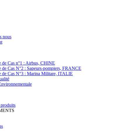
s nous
t
e de Cas n°1 : Airbus, CHINE
e de Cas N°2 : Sapeurs-pompiers, FRANCE
 de Cas N°3 : Marina Militare, ITALIE
ualité
 Environnementale
produits
MENTS
ns