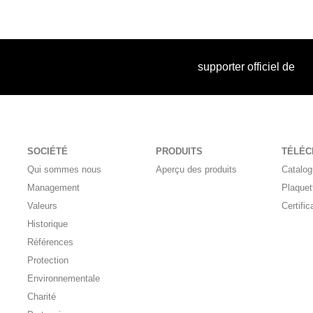
supporter officiel de
SOCIÉTÉ
PRODUITS
TÉLÉ
Qui sommes nous
Aperçu des produits
Catalo
Management
Plaquet
Valeurs
Certific
Historique
Références
Protection
Environnementale
Charité