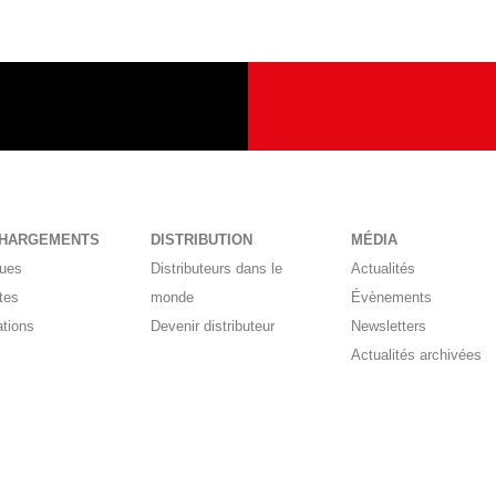
CHARGEMENTS
DISTRIBUTION
MÉDIA
gues
Distributeurs dans le
Actualités
tes
monde
Évènements
ations
Devenir distributeur
Newsletters
Actualités archivées