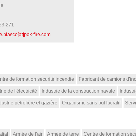
de
53-271
e.blasco[at]pok-fire.com
ntre de formation sécurité incendie
Fabricant de camions d'in
rie de l'électricité
Industrie de la construction navale
Industr
dustrie pétrolière et gazière
Organisme sans but lucratif
Serv
tial
Armée de l'air
Armée de terre
Centre de formation sécu