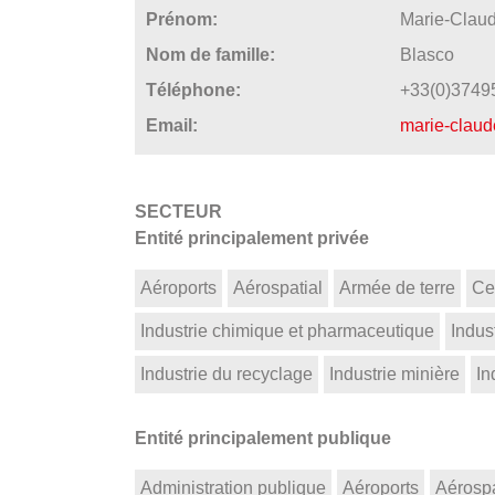
Prénom:
Marie-Clau
Nom de famille:
Blasco
Téléphone:
+33(0)3749
Email:
marie-claud
SECTEUR
Entité principalement privée
Aéroports
Aérospatial
Armée de terre
Ce
Industrie chimique et pharmaceutique
Indust
Industrie du recyclage
Industrie minière
In
Entité principalement publique
Administration publique
Aéroports
Aérospa