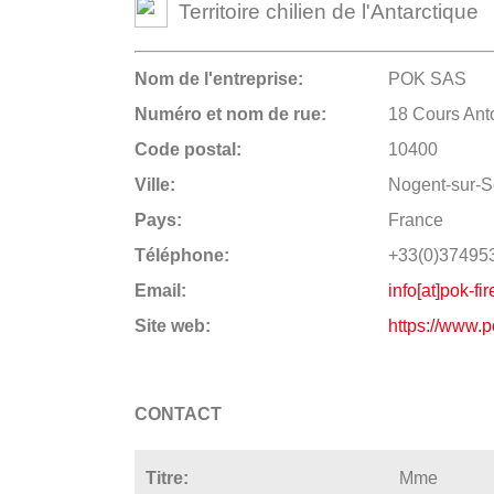
Territoire chilien de l'Antarctique
Nom de l'entreprise:
POK SAS
Numéro et nom de rue:
18 Cours Anto
Code postal:
10400
Ville:
Nogent-sur-S
Pays:
France
Téléphone:
+33(0)37495
Email:
info[at]pok-fi
Site web:
https://www.p
CONTACT
Titre:
Mme