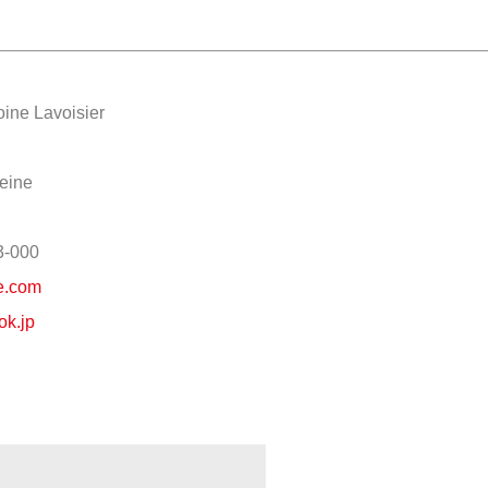
ine Lavoisier
eine
3-000
re.com
ok.jp