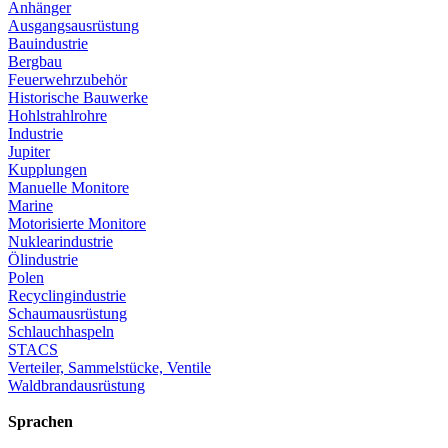
Anhänger
Ausgangsausrüstung
Bauindustrie
Bergbau
Feuerwehrzubehör
Historische Bauwerke
Hohlstrahlrohre
Industrie
Jupiter
Kupplungen
Manuelle Monitore
Marine
Motorisierte Monitore
Nuklearindustrie
Ölindustrie
Polen
Recyclingindustrie
Schaumausrüstung
Schlauchhaspeln
STACS
Verteiler, Sammelstücke, Ventile
Waldbrandausrüstung
Sprachen