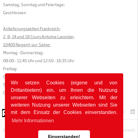
Samstag, Sonntag und Feiertage:
Geschlossen
Anlieferungszeiten Frankreich:
2, 8, 14 und 18 Cours Antoine Lavoisier,
10400 Nogent-sur-Seine:
Montag - Donnerstag:
08:00 - 11:45 Uhr und 12:50 - 16:35 Uhr
Freitag:
08:00 - 11:45 Uhr und 12:50 - 15:35 Uhr
Wir setzen Cookies (eigene und von
Samstag, Sonntag und Feiertage:
Drittanbietern) ein, um Ihnen die Nutzung
Geschlossen
unserer Webseiten zu erleichtern. Mit der
weiteren Nutzung unserer Webseiten sind Sie
© 2026 by POK
mit dem Einsatz der Cookies einverstanden.
Mehr Informationen
Die Webseite wurde mit
in Deutschland und Frankreich entwickelt.
Einverstanden!